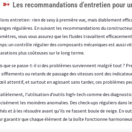
Les recommandations d’entretien pour u
lons entretien : rien de sexy à première vue, mais diablement effic
anges régulières. En suivant les recommandations du constructeur,
omètres, vous vous assurez que les fluides travaillent efficacemen
ps: un contrôle régulier des composants mécaniques est aussi vita
arations plus coûteuses sur le long terme.
s que se passe-t-il si des problèmes surviennent malgré tout ? 
 sifflements ou retards de passage des vitesses sont des indicat
œil attentif, et surtout en agissant sans tarder, ces problèmes peu
allèlement, l’utilisation d’outils high-tech comme des diagnostic
cisément les moindres anomalies. Des check-ups réguliers dans les
hés et à les résoudre avant qu’ils ne fassent boule de neige. En o
r garantir que chaque élément de la boîte fonctionne harmonieus