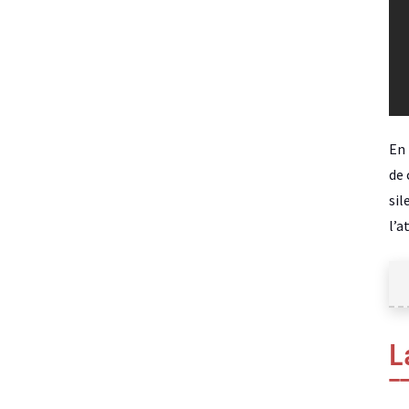
En 
de 
sil
l’a
L