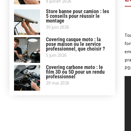
9 juillet 2026
Store banne pour camion : les
5 conseils pour réussir le
montage
30 juin 2026
Tou
Covering casque moto : la
fon
pose maison ou le service
professionnel, que choisir ?
emb
5 juin 2026
pra
Covering carbone moto : le
PDK
film 3D ou 5D pour un rendu
professionnel
29 mai 2026