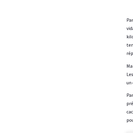
Par
vid
kil
tem
rép
Mai
Les
un 
Par
pré
cac
pou