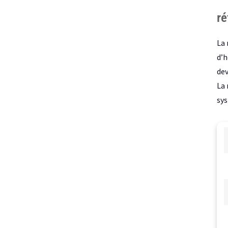
ré
La 
d’h
dev
La 
sys