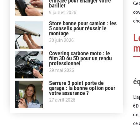
efficace pour changer votre
Cet
barillet
cov
9 juillet 2026
cho
Store banne pour camion : les
5 conseils pour réussir le
montage
L
30 juin 2026
m
Covering carbone moto : le
film 3D ou 5D pour un rendu
professionnel
29 mai 2026
é
Serrure 3 point porte de
garage : la bonne option pour
votre assurance ?
L’a
27 avril 2026
6D 
un 
ce 