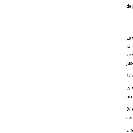
de 
La 
la 
se 
jus
1/
2/
acc
3/
sem
Une