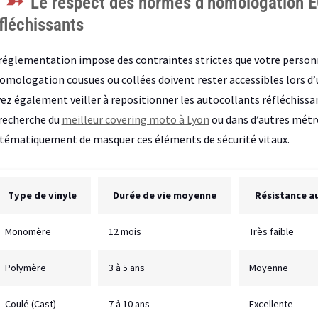
Le respect des normes d’homologation EC
fléchissants
réglementation impose des contraintes strictes que votre person
omologation cousues ou collées doivent rester accessibles lors d’
ez également veiller à repositionner les autocollants réfléchissant
recherche du
meilleur covering moto à Lyon
ou dans d’autres métro
tématiquement de masquer ces éléments de sécurité vitaux.
Type de vinyle
Durée de vie moyenne
Résistance a
Monomère
12 mois
Très faible
Polymère
3 à 5 ans
Moyenne
Coulé (Cast)
7 à 10 ans
Excellente