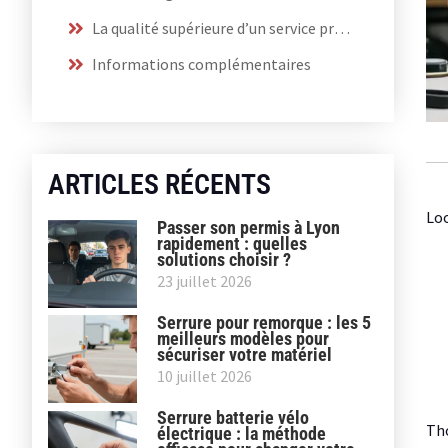
La qualité supérieure d’un service professionnel pour une finition durable
Informations complémentaires
ARTICLES RÉCENTS
Loo
Passer son permis à Lyon
rapidement : quelles
solutions choisir ?
23 juillet 2026
Serrure pour remorque : les 5
meilleurs modèles pour
sécuriser votre matériel
10 juillet 2026
Serrure batterie vélo
Tho
électrique : la méthode