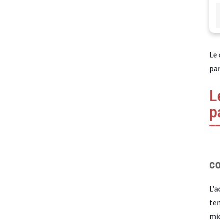
Le 
par
L
p
c
L’a
tem
mic