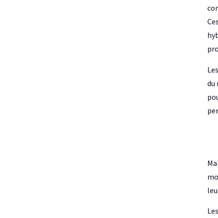
com
Ce
hyb
pro
Les
du 
pou
per
Mal
mot
leu
Les