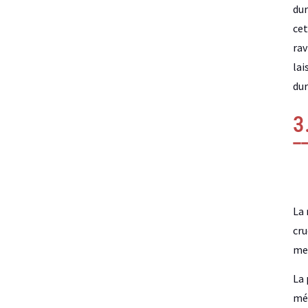
dur
cet
rav
lai
dur
3
La 
cru
mei
La 
mét