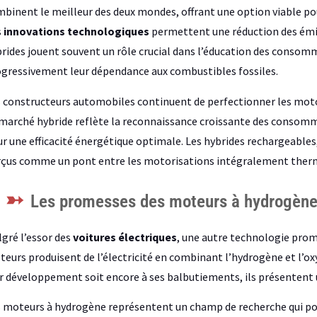
binent le meilleur des deux mondes, offrant une option viable pou
s
innovations technologiques
permettent une réduction des émi
rides jouent souvent un rôle crucial dans l’éducation des consomm
gressivement leur dépendance aux combustibles fossiles.
 constructeurs automobiles continuent de perfectionner les motori
marché hybride reflète la reconnaissance croissante des consomm
r une efficacité énergétique optimale. Les hybrides rechargeables,
çus comme un pont entre les motorisations intégralement therm
Les promesses des moteurs à hydrogèn
gré l’essor des
voitures électriques
, une autre technologie prome
eurs produisent de l’électricité en combinant l’hydrogène et l’ox
r développement soit encore à ses balbutiements, ils présenten
 moteurs à hydrogène représentent un champ de recherche qui pou