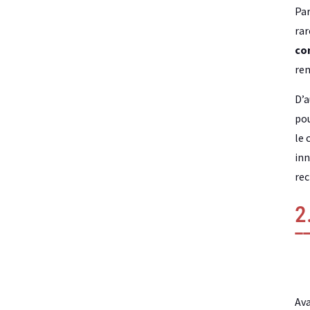
Par
rar
co
ren
D’a
pou
le 
inn
rec
2
Ava