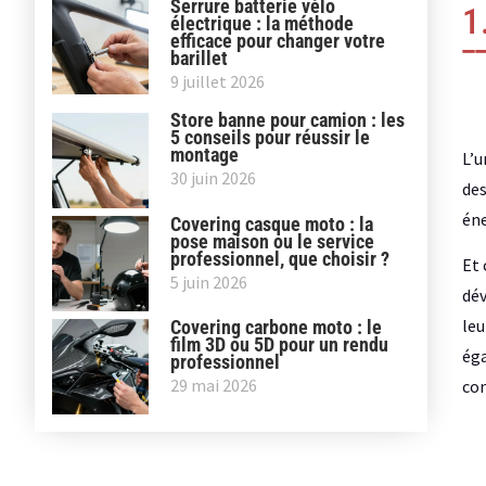
Serrure batterie vélo
1
électrique : la méthode
efficace pour changer votre
barillet
9 juillet 2026
Store banne pour camion : les
5 conseils pour réussir le
montage
L’u
30 juin 2026
de
éne
Covering casque moto : la
pose maison ou le service
professionnel, que choisir ?
Et 
5 juin 2026
dév
leu
Covering carbone moto : le
film 3D ou 5D pour un rendu
éga
professionnel
29 mai 2026
co