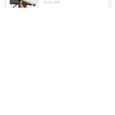
30 juin 2026
Covering casque moto : la pose
maison ou le service
professionnel, que choisir ?
5 juin 2026
Covering carbone moto : le film
3D ou 5D pour un rendu
professionnel
29 mai 2026