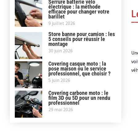
Serrure batterie vélo
électrique : la méthode
L
efficace pour changer votre
barillet
9 juillet 2026
Store banne pour camion : les
5 conseils pour réussir le
montage
30 juin 2026
Une
voi
Covering casque moto : la
pose maison ou le service
véh
professionnel, que choisir ?
5 juin 2026
Covering carbone moto : le
film 3D ou 5D pour un rendu
professionnel
29 mai 2026