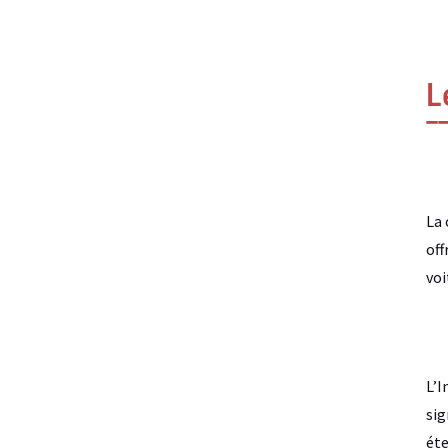
L
La 
off
voi
L’I
sig
éte