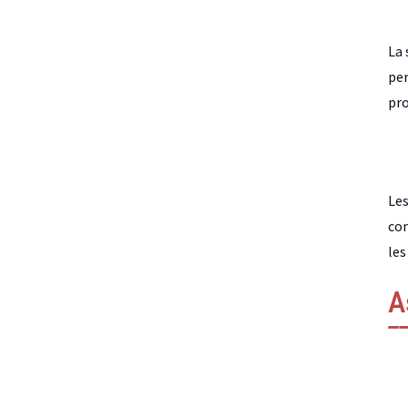
La 
per
pro
Les
con
les
A