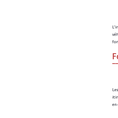
L’i
véh
fon
F
Les
iti
en 