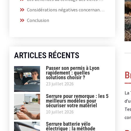
Considérations négatives concernant le teinté des vitres de la Tesla Model 3.
Conclusion
ARTICLES RÉCENTS
Passer son permis à Lyon
B
rapidement : quelles
solutions choisir ?
23 juillet 2026
La 
Serrure pour remorque : les 5
meilleurs modèles pour
d’u
sécuriser votre matériel
Tes
10 juillet 2026
com
Serrure batterie vélo
électrique : la méthode