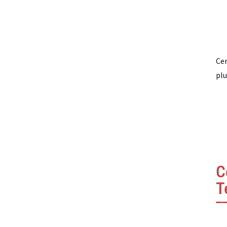
Cer
plu
C
T