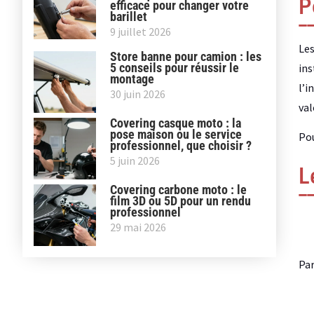
P
efficace pour changer votre
barillet
9 juillet 2026
Les
Store banne pour camion : les
5 conseils pour réussir le
ins
montage
l’i
30 juin 2026
val
Covering casque moto : la
pose maison ou le service
Pou
professionnel, que choisir ?
5 juin 2026
L
Covering carbone moto : le
film 3D ou 5D pour un rendu
professionnel
29 mai 2026
Par