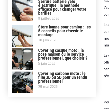
coû
Serrure batterie vélo
électrique : la méthode
l’a
efficace pour changer votre
barillet
co
9 juillet 2026
La
Store banne pour camion : les
5 conseils pour réussir le
co
montage
moi
30 juin 2026
man
Covering casque moto : la
pose maison ou le service
Le 
professionnel, que choisir ?
off
5 juin 2026
cer
Covering carbone moto : le
rév
film 3D ou 5D pour un rendu
professionnel
29 mai 2026
Pou
rec