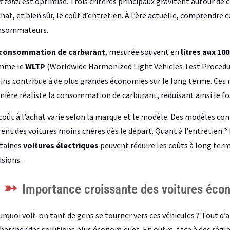
t total
est optimisé. Trois critères principaux gravitent autour de c
chat, et bien sûr, le coût d’entretien. À l’ère actuelle, comprend
nsommateurs.
consommation de carburant
, mesurée souvent en
litres aux 10
mme le
WLTP
(Worldwide Harmonized Light Vehicles Test Procedur
ns contribue à de plus grandes économies sur le long terme. Ces 
ière réaliste la consommation de carburant, réduisant ainsi le foss
coût à l’achat varie selon la marque et le modèle. Des modèles c
rent des voitures moins chères dès le départ. Quant à l’entretien 
taines
voitures électriques
peuvent réduire les coûts à long term
isions.
Importance croissante des voitures éc
rquoi voit-on tant de gens se tourner vers ces véhicules ? Tout d’
hercher des solutions plus économiques. En outre, face à des rég