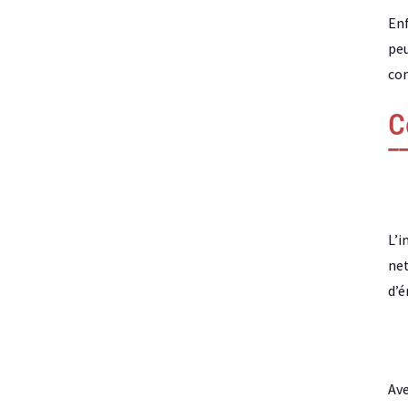
Enf
peu
com
C
L’i
net
d’é
Ave