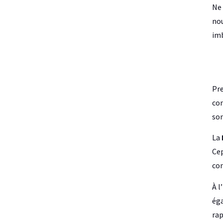
Ne
nou
imb
Pr
con
son
La
Cep
con
À l
éga
rap