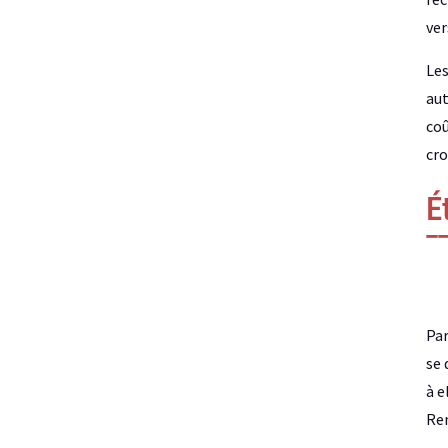
ver
Les
aut
coû
cro
É
Par
se 
à e
Ren