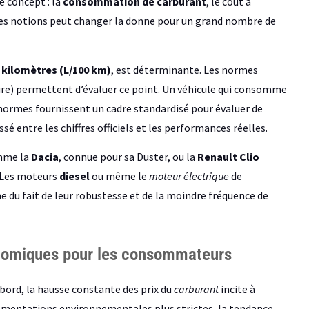
e concept : la
consommation de carburant
, le coût à
re ces notions peut changer la donne pour un grand nombre de
0 kilomètres (L/100 km)
, est déterminante. Les normes
e) permettent d’évaluer ce point. Un véhicule qui consomme
normes fournissent un cadre standardisé pour évaluer de
é entre les chiffres officiels et les performances réelles.
omme la
Dacia
, connue pour sa Duster, ou la
Renault Clio
? Les moteurs
diesel
ou même le
moteur électrique
de
e du fait de leur robustesse et de la moindre fréquence de
onomiques pour les consommateurs
abord, la hausse constante des prix du
carburant
incite à
lementations environnementales plus strictes, la tendance