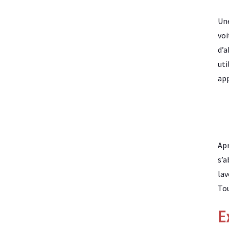
Une
voi
d’a
uti
app
Apr
s’a
lav
Tou
E