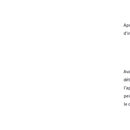
Apr
d’i
Ava
dét
l’a
pei
le 