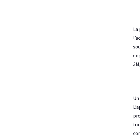
La 
l’a
sou
en 
3M
Un 
L’a
pro
fon
cor