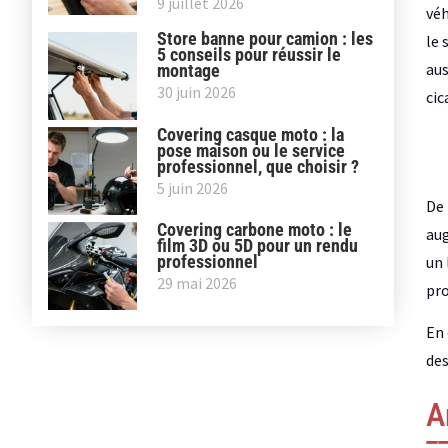
9 juillet 2026
véh
Store banne pour camion : les
le 
5 conseils pour réussir le
aus
montage
30 juin 2026
cic
Covering casque moto : la
pose maison ou le service
professionnel, que choisir ?
5 juin 2026
De 
Covering carbone moto : le
aug
film 3D ou 5D pour un rendu
professionnel
un 
29 mai 2026
pro
En 
des
A