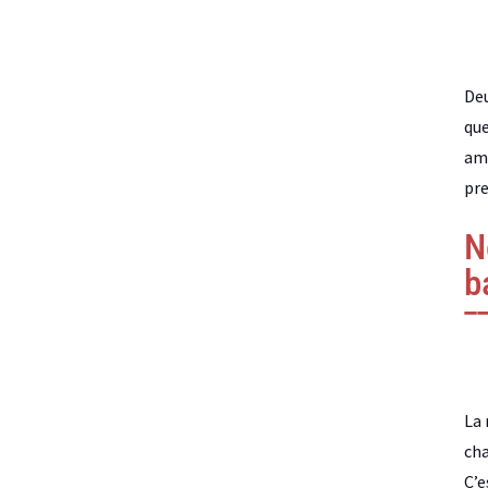
Deu
que
amp
pre
N
b
La 
cha
C’e