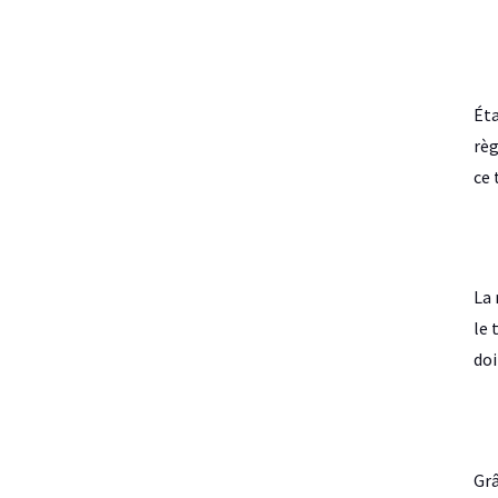
Éta
règ
ce 
La 
le 
doi
Grâ