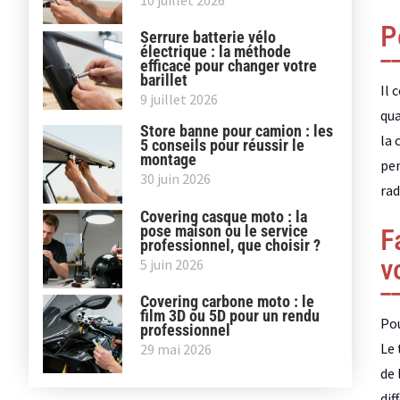
10 juillet 2026
P
Serrure batterie vélo
électrique : la méthode
efficace pour changer votre
barillet
Il 
9 juillet 2026
qua
Store banne pour camion : les
la 
5 conseils pour réussir le
montage
pen
30 juin 2026
rad
Covering casque moto : la
pose maison ou le service
F
professionnel, que choisir ?
v
5 juin 2026
Covering carbone moto : le
film 3D ou 5D pour un rendu
Pou
professionnel
Le 
29 mai 2026
de 
dif