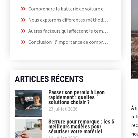
Comprendre la batterie de voiture et son fonctionnement
Nous explorons différentes méthodes de rechargement de la batterie de voiture
Autres facteurs qui affectent le temps de recharge
Conclusion : l’importance de comprendre la recharge de sa batterie de voiture
ARTICLES RÉCENTS
Passer son permis à Lyon
rapidement : quelles
solutions choisir ?
À u
23 juillet 2026
ref
Serrure pour remorque : les 5
rec
meilleurs modèles pour
sécuriser votre matériel
nou