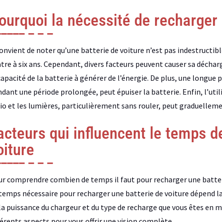
ourquoi la nécessité de recharger 
convient de noter qu’une batterie de voiture n’est pas indestructi
tre à six ans. Cependant, divers facteurs peuvent causer sa décha
capacité de la batterie à générer de l’énergie. De plus, une longue
dant une période prolongée, peut épuiser la batterie. Enfin, l’utili
io et les lumières, particulièrement sans rouler, peut graduelleme
acteurs qui influencent le temps d
oiture
r comprendre combien de temps il faut pour recharger une batterie
temps nécessaire pour recharger une batterie de voiture dépend la
la puissance du chargeur et du type de recharge que vous êtes en m
férents aspects pour vous offrir une vision complète.