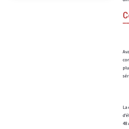
C
Ava
com
plu
sér
La 
d’é
48 