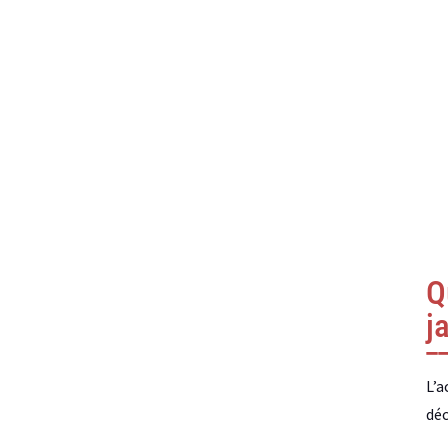
Q
j
L’a
déc