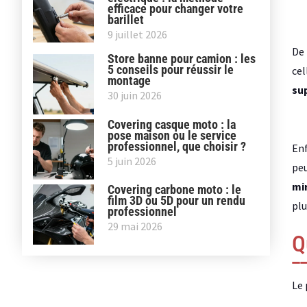
efficace pour changer votre
barillet
9 juillet 2026
De 
Store banne pour camion : les
5 conseils pour réussir le
cel
montage
sup
30 juin 2026
Covering casque moto : la
pose maison ou le service
professionnel, que choisir ?
Enf
5 juin 2026
peu
mir
Covering carbone moto : le
film 3D ou 5D pour un rendu
plu
professionnel
29 mai 2026
Q
Le 