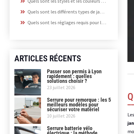
Quels sont les styles et les couleurs disponibles ?
Quels sont les différents types de jantes Mercedes ?
Quels sont les réglages requis pour le montage ?
ARTICLES RÉCENTS
Passer son permis à Lyon
rapidement : quelles
solutions choisir ?
23 juillet 2026
Q
Serrure pour remorque : les 5
meilleurs modèles pour
sécuriser votre matériel
Les
10 juillet 2026
jan
Serrure batterie vélo
mod
électrique : la méthode