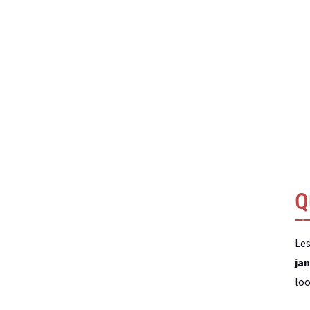
Q
Les
ja
loo