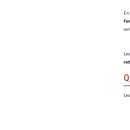
En 
fo
voi
Les
ro
Q
Les