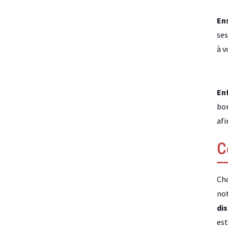
Ens
ses
à v
Enf
bon
afi
C
Cho
not
di
est