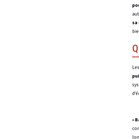
pou
aut
sa 
bie
Q
Les
pu
sys
d’é
• 
con
lon