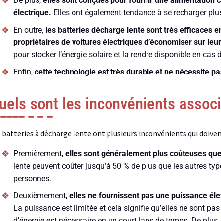
De plus,
elles sont conçues pour fournir une alimentation co
électrique.
Elles ont également tendance à se recharger plus
En outre,
les batteries décharge lente sont très efficaces e
propriétaires de voitures électriques d’économiser sur leur 
pour stocker l’énergie solaire et la rendre disponible en cas 
Enfin,
cette technologie est très durable et ne nécessite 
uels sont les inconvénients associ
 batteries à décharge lente ont plusieurs inconvénients qui doiven
Premièrement,
elles sont généralement plus coûteuses que 
lente peuvent coûter jusqu’à 50 % de plus que les autres types
personnes.
Deuxièmement,
elles ne fournissent pas une puissance éle
La puissance est limitée et cela signifie qu’elles ne sont p
d’énergie est nécessaire en un court laps de temps. De plus