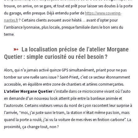
trouve, on arrive, on se gare, et tout est prêt pour laisser ses doutes à la porte
du garage, enfin presque. Déjà entendu parler de
https://www.covering-
nantes.fr
? Certains clients avouent avoir hésité… avant d’opter pour
l’ambiance lyonnaise, plus locale, presque familiale dans le bon sens du
terme.
La localisation précise de l’atelier Morgane
Quetier : simple curiosité ou réel besoin ?
Alors, qui n’a jamais activé quinze GPS simultanément, priant pour ne pas
tomber sur une ruelle sans issue ? Saint-Priest, c’est ce secteur étonnamment
accessible, en équilibre entre zone de chantiers et artères commerçantes.
L’atelier Morgane Quetier
s’installe dans ce microcosme vivant où l’auto
en demande d’un nouveau look atterrit pile entre la banlieue animée et
l’autoroute. Certains visiteurs venus du nord de Lyon racontent leur surprise à
l’arrivée, “moi, j’ai juste suivi le tram, la station n’était même pas loin, mais
quand la porte a roulé, j’ai vu la voiture de mes rêves en finition carbone”. La
proximité, ça change tout, non ?