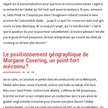
regard sur la personnalisation pour que tout un microcosme urbain s’agite à
la recherche de l’atelier qui fait tout sauf suivre la tendance. Et puis, avouons-
le, Saint-Priest ne s’impose pas dans l’imaginaire collectif comme la terre
promise de l’automobile stylée… jusqu’à ce que l’on croise une auto mat gris
souris ou bleu électrique, et ce soupçon surgit, qui l’a transformée ? C’est là
que la question du jour se pose tout naturellement, la bonne adresse n’est-elle
pas le graal de tout passionné, de tout entrepreneur qui nourrit des rêves de
covering ou de bien plus encore ?
Le positionnement géographique de
Morgane Covering, un point fort
méconnu ?
Sur la carte, on pourrait se perdre dans les ronds-points de la Métropole,
hésiter entre deux zones d’activité, prévoir une halte au kebab d’en face…
Mais non ! Saint-Priest, contre toute attente, s’affirme en fief dynamique,
branché sur tout ce qui compte pour un conducteur qui n’a pas envie de
galérer vingt minutes à tourner pour trouver une place devant l’atelier.
L’emplacement, ce n’est pas juste une histoire de GPS ou de Google Maps : on