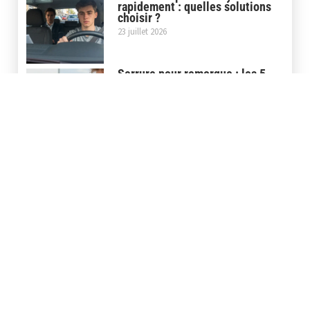
rapidement : quelles solutions
choisir ?
23 juillet 2026
Serrure pour remorque : les 5
meilleurs modèles pour
sécuriser votre matériel
10 juillet 2026
Serrure batterie vélo électrique
: la méthode efficace pour
changer votre barillet
9 juillet 2026
Store banne pour camion : les 5
conseils pour réussir le montage
30 juin 2026
Covering casque moto : la pose