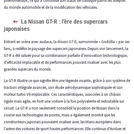
phénoménaux, ce qui a consolidé son statut de classique parmi les adeptes
du monde automobile et de la modification des véhicules.
La Nissan GT-R : l’ère des supercars
japonaises
Entrant en scène avec audace, la
Nissan GT-R
, surnommée « Godzilla » par ses
fans, a redéfini le paysage des supercars japonaises. Depuis son lancement, la
GT-R a été saluée pour sa combinaison parfaite d’innovation technologique,
d’efficacité implacable et de performances pouvant rivaliser avec les plus
grandes supercars du monde.
La GT-R illustre ce que signifie être une légende vivante, grâce à son système de
traction intégrale avancée, son étude aérodynamique sophistiquée et son
moteur turbo V6 implacable. Ces caractéristiques, associées à un châssis
rigide mais agile, en font une voiture à la fois polyvalente et redoutable sur
circuit. La GT-R a non seulement consolidé la position de Nissan dans la
course aux technologies de pointe, mais a également montré que les
constructeurs japonais pouvaient rivaliser avec les titans européens dans
l’arène des voitures de sport hautes performances. Elle continue d’évoluer et