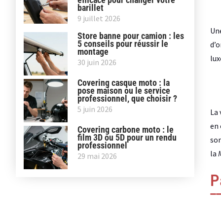
barillet
9 juillet 2026
Une
Store banne pour camion : les
5 conseils pour réussir le
d’o
montage
lux
30 juin 2026
Covering casque moto : la
pose maison ou le service
professionnel, que choisir ?
5 juin 2026
La 
en 
Covering carbone moto : le
film 3D ou 5D pour un rendu
son
professionnel
la
29 mai 2026
P