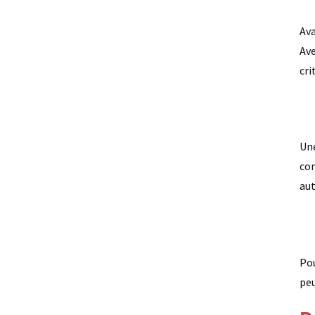
Ava
Ave
cri
Une
com
aut
Pou
peu