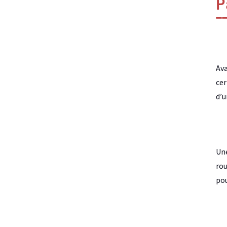
P
Ava
cer
d’u
Une
rou
pou