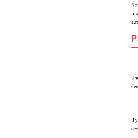
Ne 
mot
au
P
Une
éve
Il 
des