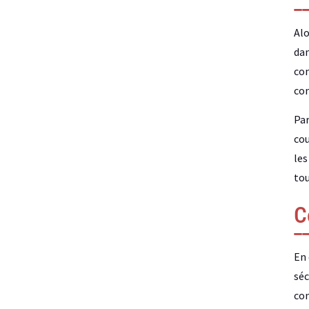
Alo
dan
con
con
Par
cou
les
tou
C
En 
séc
con