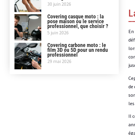
30 juin 2026
L
Covering casque moto : la
pose maison ou le service
professionnel, que choisir ?
En 
5 juin 2026
déf
Covering carbone moto : le
lor
film 3D ou 5D pour un rendu
professionnel
com
29 mai 2026
jus
Cep
de 
son
les
Il 
ann
éga