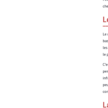
che
L
Le 
bas
les
le 
C’e
per
inf
peu
con
L