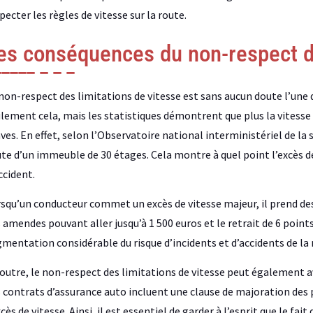
pecter les règles de vitesse sur la route.
es conséquences du non-respect de
non-respect des limitations de vitesse est sans aucun doute l’une 
lement cela, mais les statistiques démontrent que plus la vitesse 
ves. En effet, selon l’Observatoire national interministériel de la 
te d’un immeuble de 30 étages. Cela montre à quel point l’excès 
ccident.
squ’un conducteur commet un excès de vitesse majeur, il prend des
 amendes pouvant aller jusqu’à 1 500 euros et le retrait de 6 point
mentation considérable du risque d’incidents et d’accidents de la 
outre, le non-respect des limitations de vitesse peut également a
 contrats d’assurance auto incluent une clause de majoration des p
xcès de vitesse. Ainsi, il est essentiel de garder à l’esprit que le