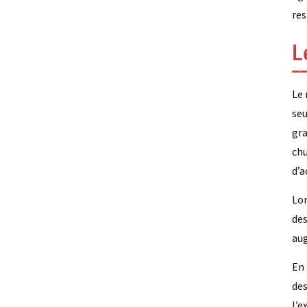
res
L
Le 
seu
gra
chu
d’a
Lor
des
aug
En 
des
l’e