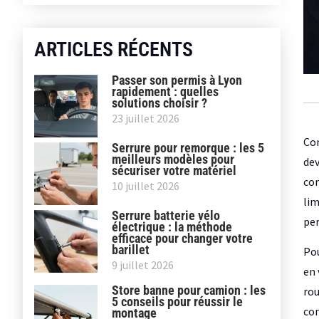
ARTICLES RÉCENTS
Passer son permis à Lyon
rapidement : quelles
solutions choisir ?
23 juillet 2026
Com
Serrure pour remorque : les 5
meilleurs modèles pour
dev
sécuriser votre matériel
com
10 juillet 2026
lim
Serrure batterie vélo
per
électrique : la méthode
efficace pour changer votre
barillet
Pou
9 juillet 2026
en 
Store banne pour camion : les
rou
5 conseils pour réussir le
com
montage