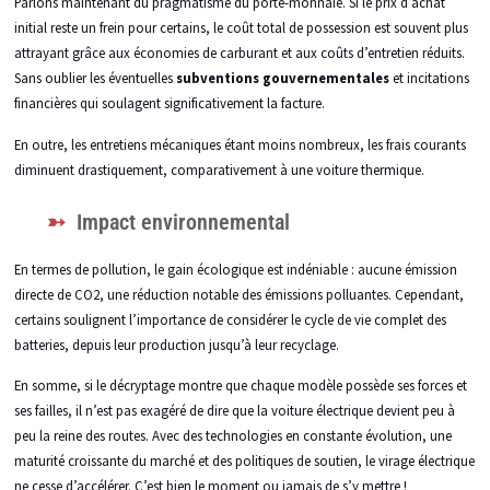
Parlons maintenant du pragmatisme du porte-monnaie. Si le prix d’achat
initial reste un frein pour certains, le coût total de possession est souvent plus
attrayant grâce aux économies de carburant et aux coûts d’entretien réduits.
Sans oublier les éventuelles
subventions gouvernementales
et incitations
financières qui soulagent significativement la facture.
En outre, les entretiens mécaniques étant moins nombreux, les frais courants
diminuent drastiquement, comparativement à une voiture thermique.
Impact environnemental
En termes de pollution, le gain écologique est indéniable : aucune émission
directe de CO2, une réduction notable des émissions polluantes. Cependant,
certains soulignent l’importance de considérer le cycle de vie complet des
batteries, depuis leur production jusqu’à leur recyclage.
En somme, si le décryptage montre que chaque modèle possède ses forces et
ses failles, il n’est pas exagéré de dire que la voiture électrique devient peu à
peu la reine des routes. Avec des technologies en constante évolution, une
maturité croissante du marché et des politiques de soutien, le virage électrique
ne cesse d’accélérer. C’est bien le moment ou jamais de s’y mettre !